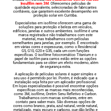
Insulfilm nem 3M
.
Oferecemos películas de
qualidade equivalente, selecionadas de fabricantes
confiáveis, que garantem excelente desempenho em
proteção solar em Curitiba.
Especialistas em isofilme oferecem uma gama de
soluções para proteção e beleza em veículos,
edifícios, janelas e outros ambientes. isofilme é uma
marca registrada e não trabalhamos com este
material, mas trabalhamos com películas
semelhantes para janelas, por exemplo. É encontrado
em várias cores e espessuras, como o Residencial
G5, G10, G20 e G35, cada um com funções
específicas. O isofilme fotocromático Titanium e o
papel de isofilm para carros estão entre as opções
fundamentais para se obter um efeito moderno, além
de segurança extra.
A aplicação de películas solares é super simples e
seu uso é permitido por lei. Porém, é indicado que a
instalação seja feita por um aplicador profissional.
Em lojas especializadas é possível encontrar opções
específicas com as marcas mais reconhecidas,
como 3M, isofilme, Oretim Senu Refletivo e Carbon.
Trabalhamos com marcas similares, entre em
contato para saber mais. São diversas opções de
cores como branco, prata, azul natural, verde natural,
metalizado, mais escuro e carbono, que dão brilho e