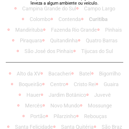
leveza a algum ambiente ou veículo.
Campina Grande do Sul
Campo Largo
Colombo
Contenda
Curitiba
Mandirituba
Fazenda Rio Grande
Pinhais
Piraquara
Quitandinha
Quatro Barras
São José dos Pinhais
Tijucas do Sul
Alto da XV
Bacacheri
Batel
Bigorrilho
Boqueirão
Centro
Cristo Rei
Guaira
Hauer
Jardim Botânico
Juvevê
Mercês
Novo Mundo
Mossunge
Portão
Pilarzinho
Rebouças
Santa Felicidade
Santa Quitéria
São Braz