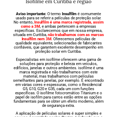
Isofilme em Curitiba e região
Aviso importante:
O termo
Insulfilm
é comumente
usado para se referir a películas de proteção solar.
No entanto,
Insulfilm é uma marca registrada, assim
como a 3M
, e ambas pertencem a empresas
específicas. Esclarecemos que em nossa empresa,
situada em Curitiba,
não trabalhamos com as marcas
Insulfilm nem 3M
.
Oferecemos películas de
qualidade equivalente, selecionadas de fabricantes
confiáveis, que garantem excelente desempenho em
proteção solar em Curitiba.
Especialistas em isofilme oferecem uma gama de
soluções para proteção e beleza em veículos,
edifícios, janelas e outros ambientes. isofilme é uma
marca registrada e não trabalhamos com este
material, mas trabalhamos com películas
semelhantes para janelas, por exemplo. É encontrado
em várias cores e espessuras, como o Residencial
G5, G10, G20 e G35, cada um com funções
específicas. O isofilme fotocromático Titanium e o
papel de isofilm para carros estão entre as opções
fundamentais para se obter um efeito moderno, além
de segurança extra.
A aplicação de películas solares é super simples e