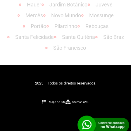
Hauer
Jardim Botânico
Juvevê
Mercês
Novo Mundo
Mossunge
Portão
Pilarzinho
Rebouças
Santa Felicidade
Santa Quitéria
São Braz
São Francisco
2025 – Todos os direitos reservados.
Mapa do Site
Sitemap XML