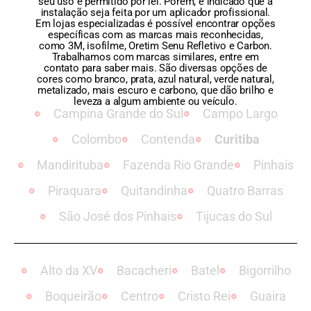
seu uso é permitido por lei. Porém, é indicado que a
instalação seja feita por um aplicador profissional.
Em lojas especializadas é possível encontrar opções
específicas com as marcas mais reconhecidas,
como 3M, isofilme, Oretim Senu Refletivo e Carbon.
Trabalhamos com marcas similares, entre em
contato para saber mais. São diversas opções de
cores como branco, prata, azul natural, verde natural,
metalizado, mais escuro e carbono, que dão brilho e
leveza a algum ambiente ou veículo.
Campina Grande do Sul
Campo Largo
Colombo
Contenda
Curitiba
Mandirituba
Fazenda Rio Grande
Pinhais
Piraquara
Quitandinha
Quatro Barras
São José dos Pinhais
Tijucas do Sul
Alto da XV
Bacacheri
Batel
Bigorrilho
Boqueirão
Centro
Cristo Rei
Guaira