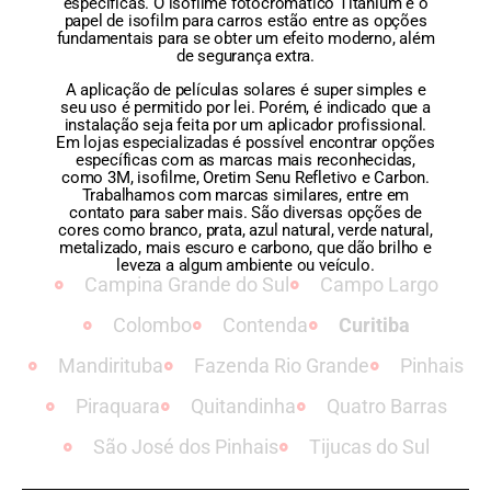
específicas. O isofilme fotocromático Titanium e o
papel de isofilm para carros estão entre as opções
fundamentais para se obter um efeito moderno, além
de segurança extra.
A aplicação de películas solares é super simples e
seu uso é permitido por lei. Porém, é indicado que a
instalação seja feita por um aplicador profissional.
Em lojas especializadas é possível encontrar opções
específicas com as marcas mais reconhecidas,
como 3M, isofilme, Oretim Senu Refletivo e Carbon.
Trabalhamos com marcas similares, entre em
contato para saber mais. São diversas opções de
cores como branco, prata, azul natural, verde natural,
metalizado, mais escuro e carbono, que dão brilho e
leveza a algum ambiente ou veículo.
Campina Grande do Sul
Campo Largo
Colombo
Contenda
Curitiba
Mandirituba
Fazenda Rio Grande
Pinhais
Piraquara
Quitandinha
Quatro Barras
São José dos Pinhais
Tijucas do Sul