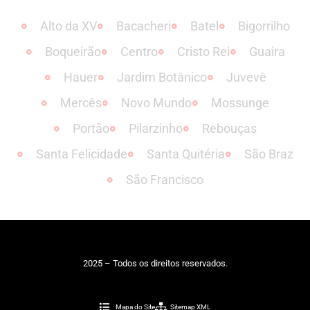
Alto da XV
Bacacheri
Batel
Bigorrilho
Boqueirão
Centro
Cristo Rei
Guaira
Hauer
Jardim Botânico
Juvevê
Mercês
Novo Mundo
Mossunge
Portão
Pilarzinho
Rebouças
Santa Felicidade
Santa Quitéria
São Braz
São Francisco
2025 – Todos os direitos reservados.
Mapa do Site
Sitemap XML