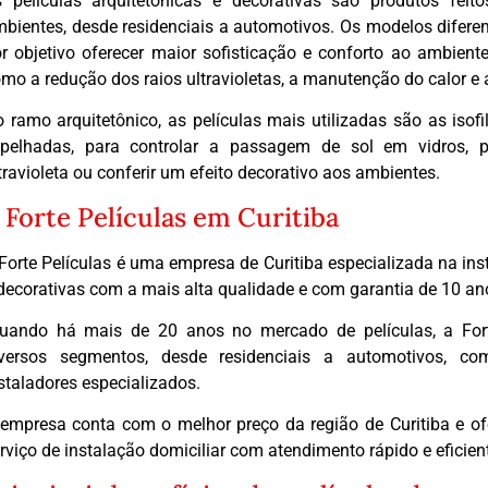
 películas arquitetônicas e decorativas são produtos fei
bientes, desde residenciais a automotivos. Os modelos diferem
r objetivo oferecer maior sofisticação e conforto ao ambient
mo a redução dos raios ultravioletas, a manutenção do calor e 
 ramo arquitetônico, as películas mais utilizadas são as isofi
spelhadas, para controlar a passagem de sol em vidros, p
travioleta ou conferir um efeito decorativo aos ambientes.
 Forte Películas em Curitiba
Forte Películas é uma empresa de Curitiba especializada na ins
decorativas com a mais alta qualidade e com garantia de 10 an
uando há mais de 20 anos no mercado de películas, a Forte
iversos segmentos, desde residenciais a automotivos, c
staladores especializados.
empresa conta com o melhor preço da região de Curitiba e of
rviço de instalação domiciliar com atendimento rápido e eficien