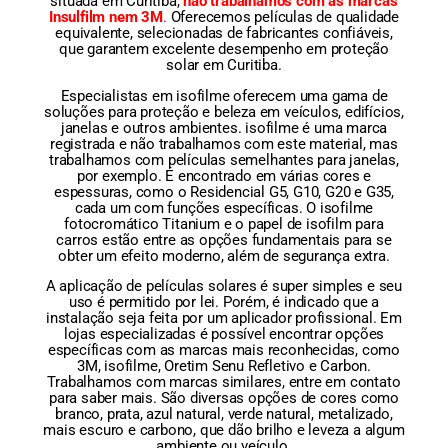
situada em Curitiba,
não trabalhamos com as marcas
Insulfilm nem 3M
.
Oferecemos películas de qualidade
equivalente, selecionadas de fabricantes confiáveis,
que garantem excelente desempenho em proteção
solar em Curitiba.
Especialistas em isofilme oferecem uma gama de
soluções para proteção e beleza em veículos, edifícios,
janelas e outros ambientes. isofilme é uma marca
registrada e não trabalhamos com este material, mas
trabalhamos com películas semelhantes para janelas,
por exemplo. É encontrado em várias cores e
espessuras, como o Residencial G5, G10, G20 e G35,
cada um com funções específicas. O isofilme
fotocromático Titanium e o papel de isofilm para
carros estão entre as opções fundamentais para se
obter um efeito moderno, além de segurança extra.
A aplicação de películas solares é super simples e seu
uso é permitido por lei. Porém, é indicado que a
instalação seja feita por um aplicador profissional. Em
lojas especializadas é possível encontrar opções
específicas com as marcas mais reconhecidas, como
3M, isofilme, Oretim Senu Refletivo e Carbon.
Trabalhamos com marcas similares, entre em contato
para saber mais. São diversas opções de cores como
branco, prata, azul natural, verde natural, metalizado,
mais escuro e carbono, que dão brilho e leveza a algum
ambiente ou veículo.