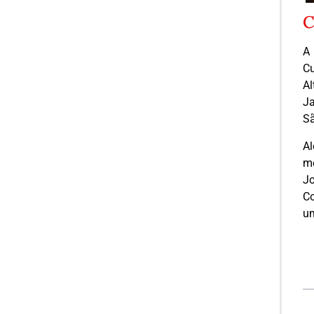
C
A 
Cu
Al
Ja
Sã
Al
me
Jo
Co
um