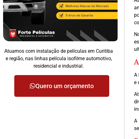
As
am
po
co
No
e
ul
Atuamos com instalação de películas em Curitiba
e região, nas linhas película isofilme automotivo,
A
residencial e industrial.
A 
e 
Quero um orçamento
At
d
in
A 
se