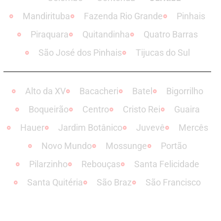
Mandirituba
Fazenda Rio Grande
Pinhais
Piraquara
Quitandinha
Quatro Barras
São José dos Pinhais
Tijucas do Sul
Alto da XV
Bacacheri
Batel
Bigorrilho
Boqueirão
Centro
Cristo Rei
Guaira
Hauer
Jardim Botânico
Juvevê
Mercês
Novo Mundo
Mossunge
Portão
Pilarzinho
Rebouças
Santa Felicidade
Santa Quitéria
São Braz
São Francisco