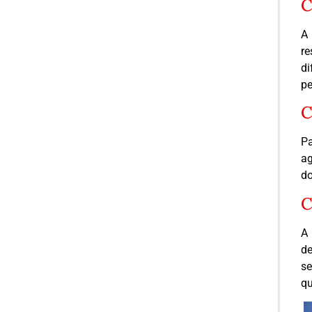
C
A 
r
di
pe
C
Pa
a
do
C
A
de
se
qu