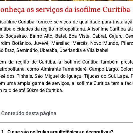
onheça os serviços da isofilme Curitiba
isofilme Curitiba fornece serviços de qualidade para instalaç
ritiba e cidades da região metropolitana. A isofilme Curitiba at
to Boqueirão, Bairro Alto, Batel, Boa Vista, Cabral, Cajuru, Cen
rdim Botânico, Juvevê, Marsilac, Mercês, Novo Mundo, Pilarz
o Braz, Seminário, Uberaba, Überlandia e Vila Izabel.
ém da região de Curitiba, a isofilme Curitiba também prest
tropolitana, como Almirante Tamandaré, Campo Largo, Colomb
sé dos Pinhais, São Miguel do Iguaçu, Tijucas do Sul, Lapa, 
m uma ampla gama de serviços, a isofilme Curitiba tem a faci
 raio de até 50km de Curitiba.
Conteúdo desta página
O que são películas arquitetônicas e decorativas?